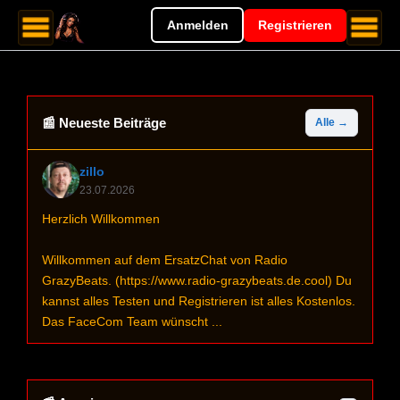
Anmelden
Registrieren
📰 Neueste Beiträge
Alle →
zillo
23.07.2026
Herzlich Willkommen
Willkommen auf dem ErsatzChat von Radio
GrazyBeats. (https://www.radio-grazybeats.de.cool) Du
kannst alles Testen und Registrieren ist alles Kostenlos.
Das FaceCom Team wünscht ...