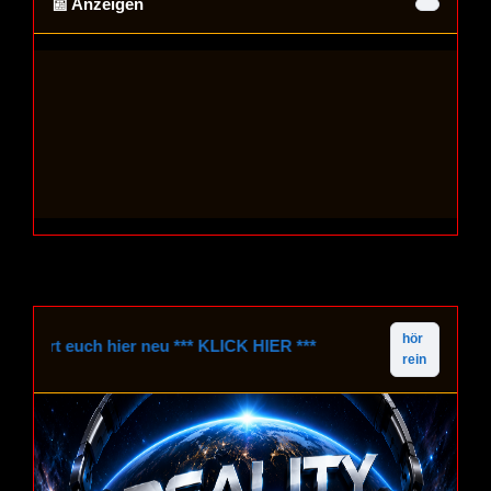
📰 Anzeigen
hör
triert euch hier neu *** KLICK HIER ***
rein