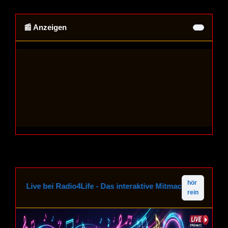
📰 Anzeigen
hör
e is Live bei Radio4Life - Das interaktive Mitmach-Radio für g
rein