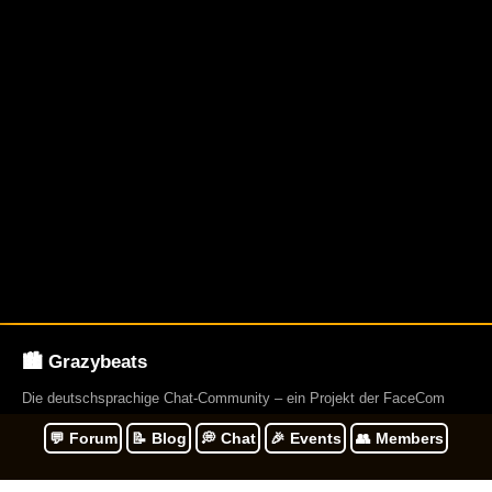
🏙️ Grazybeats
Die deutschsprachige Chat-Community – ein Projekt der FaceCom
Group. Gegründet 2009. Und betreibt über 23 Webseiten.
💬 Forum
📝 Blog
💭 Chat
🎉 Events
👥 Members
Navigation