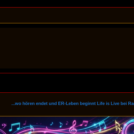
en endet und ER-Leben beginnt Life is Live bei Radio4Life - D