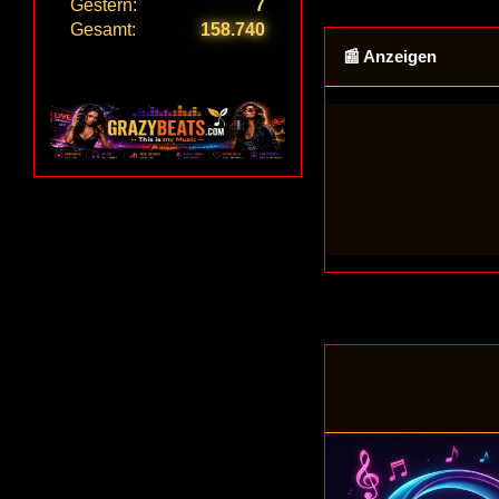
📰 Anzeigen
...wo hör