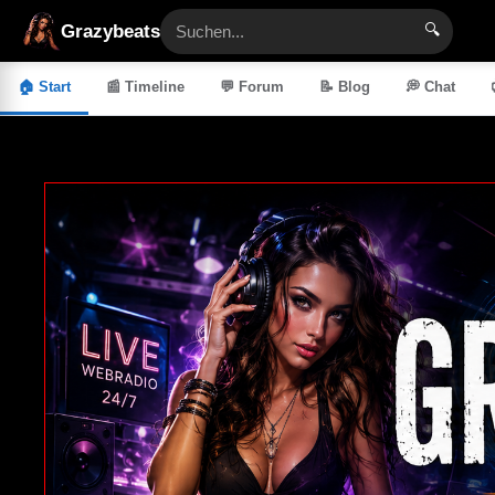
🔍
Grazybeats
🏠 Start
📰 Timeline
💬 Forum
📝 Blog
💭 Chat