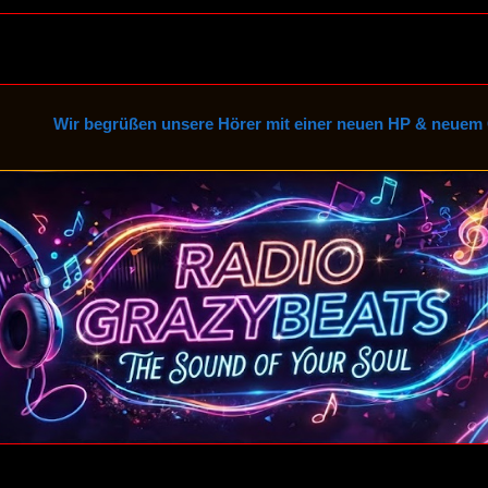
rüßen unsere Hörer mit einer neuen HP & neuem Chat, und sind 