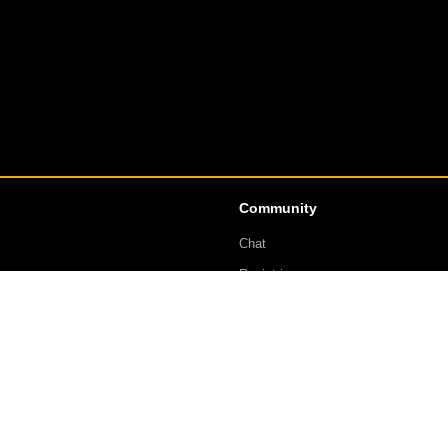
Community
Chat
Registrieren
Anmelden
Triff-Chemnitz.NET
Triff-Oelsnitz.De
Gothic-Chat.ORG