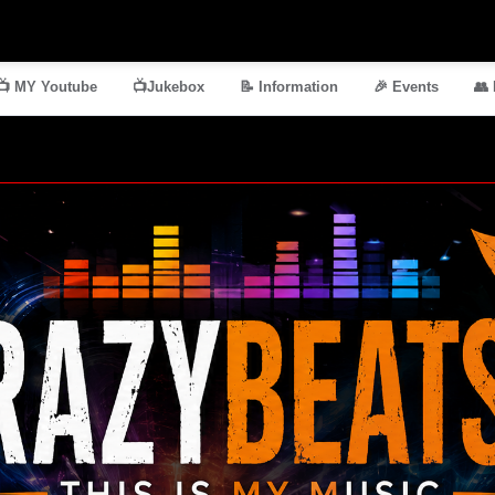
📺 MY Youtube
📺Jukebox
📝 Information
🎉 Events
👥 