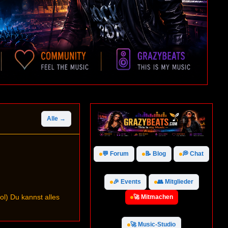
Alle →
💬 Forum
📝 Blog
💭 Chat
🎉 Events
👥 Mitglieder
l) Du kannst alles
🚀 Mitmachen
🚀 Music-Studio