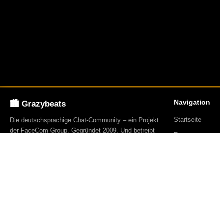
Navigation
🏙️ Grazybeats
Startseite
Die deutschsprachige Chat-Community – ein Projekt
der FaceCom Group. Gegründet 2009. Und betreibt
Forum
über 23 Webseiten.
Blog
Events
Mitglieder