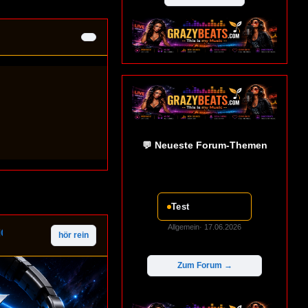
💬 Neueste Forum-Themen
Test
Allgemein· 17.06.2026
hör rein
Zum Forum →