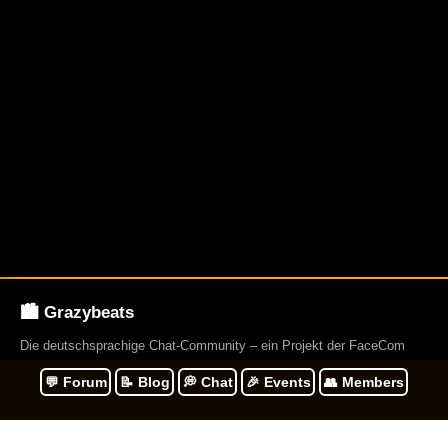
🏙️ Grazybeats
Die deutschsprachige Chat-Community – ein Projekt der FaceCom
Group. Gegründet 2009. Und betreibt über 23 Webseiten.
💬 Forum
📝 Blog
💭 Chat
🎉 Events
👥 Members
Navigation