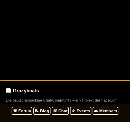
🏙️ Grazybeats
Die deutschsprachige Chat-Community – ein Projekt der FaceCom
Group. Gegründet 2009. Und betreibt über 23 Webseiten.
💬 Forum
📝 Blog
💭 Chat
🎉 Events
👥 Members
Navigation