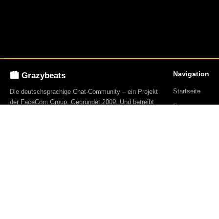
Navigation
🏙️ Grazybeats
Startseite
Die deutschsprachige Chat-Community – ein Projekt
der FaceCom Group. Gegründet 2009. Und betreibt
Forum
über 23 Webseiten.
Blog
Events
Mitglieder