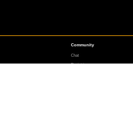
Community
Chat
Registrieren
Anmelden
Triff-Chemnitz.NET
Triff-Oelsnitz.De
Gothic-Chat.ORG