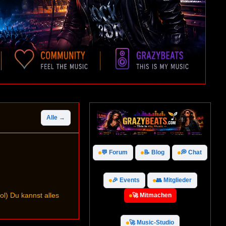
Alle →
💬 Forum
📝 Blog
💭 Chat
🎉 Events
👥 Mitglieder
l) Du kannst alles
🚀 Mitmachen
🚀 Music-Studio