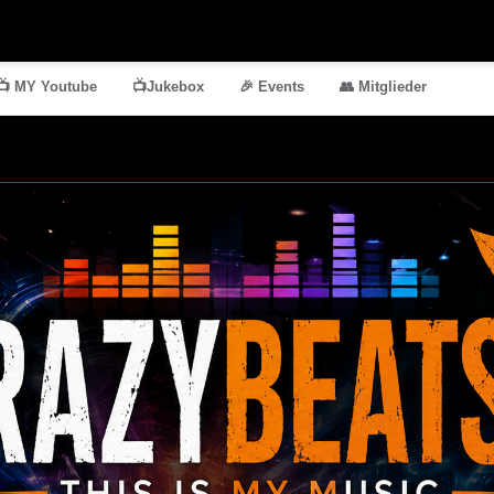
📺 MY Youtube
📺Jukebox
🎉 Events
👥 Mitglieder