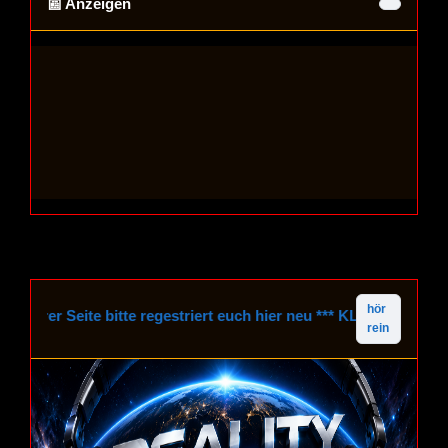
📰 Anzeigen
hör
rer Seite bitte regestriert euch hier neu *** KLICK HIER ***
rein