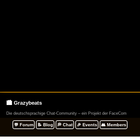
🏙️ Grazybeats
Die deutschsprachige Chat-Community – ein Projekt der FaceCom
Group. Gegründet 2009. Und betreibt über 23 Webseiten.
💬 Forum
📝 Blog
💭 Chat
🎉 Events
👥 Members
Navigation