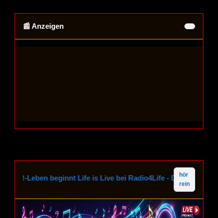
📰 Anzeigen
hör
ER-Leben beginnt Life is Live bei Radio4Life - Das interaktive
rein