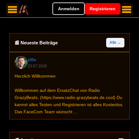
Anmelden
Registrieren
📰 Neueste Beiträge
Alle →
zillo
23.07.2026
Herzlich Willkommen
Willkommen auf dem ErsatzChat von Radio
GrazyBeats. (https://www.radio-grazybeats.de.cool) Du
kannst alles Testen und Registrieren ist alles Kostenlos.
Das FaceCom Team wünscht ...