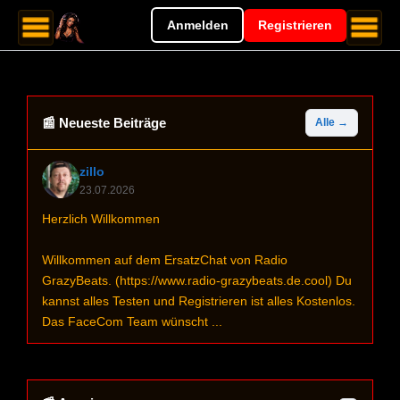
Anmelden
Registrieren
📰 Neueste Beiträge
Alle →
zillo
23.07.2026
Herzlich Willkommen
Willkommen auf dem ErsatzChat von Radio
GrazyBeats. (https://www.radio-grazybeats.de.cool) Du
kannst alles Testen und Registrieren ist alles Kostenlos.
Das FaceCom Team wünscht ...