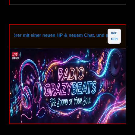
hör
Hörer mit einer neuen HP & neuem Chat, und sind jetzt auch Mo
rein