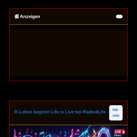
📰 Anzeigen
hör
 ER-Leben beginnt Life is Live bei Radio4Life - Das interakti
rein