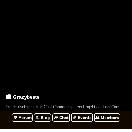
🏙️ Grazybeats
Die deutschsprachige Chat-Community – ein Projekt der FaceCom
Group. Gegründet 2009. Und betreibt über 23 Webseiten.
💬 Forum
📝 Blog
💭 Chat
🎉 Events
👥 Members
Navigation